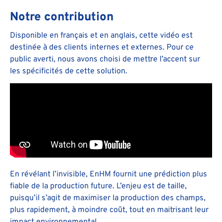
Notre contribution
Disponible en français et en anglais, cette vidéo est
destinée à des clients internes et externes. Pour ce
public averti, nous avons choisi de mettre l’accent sur
les spécificités de cette solution.
En révélant l’invisible, EnHM fournit une prédiction plus
fiable de la production future. L’enjeu est de taille,
puisqu’il s’agit de maximiser la production des champs,
plus rapidement, à moindre coût, tout en maitrisant leur
impact environnemental.